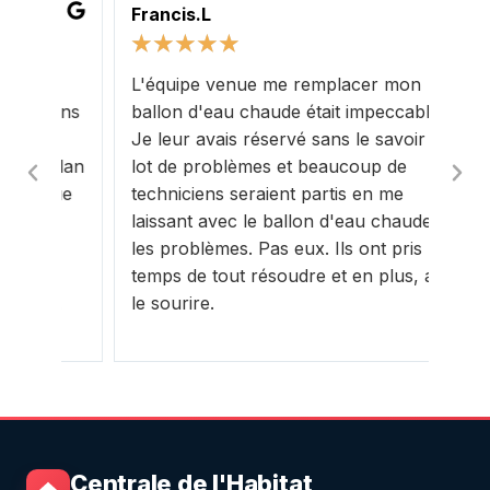
Francis.L
Y.G
★
★
★
★
★
★
L'équipe venue me remplacer mon
Très
vons
ballon d'eau chaude était impeccable.
Nog
Je leur avais réservé sans le savoir un
con
plan
lot de problèmes et beaucoup de
pres
que
techniciens seraient partis en me
sall
laissant avec le ballon d'eau chaude et
mes 
les problèmes. Pas eux. Ils ont pris le
res
temps de tout résoudre et en plus, avec
vou
.
le sourire.
Centrale de l'Habitat