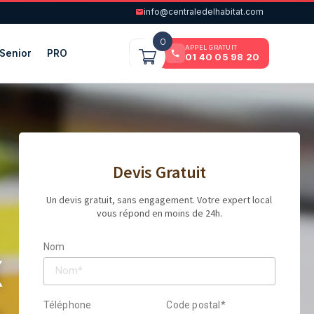
info@centraledelhabitat.com
0
APPEL GRATUIT
Senior
PRO
01 40 05 98 20
Devis Gratuit
Un devis gratuit, sans engagement. Votre expert local
vous répond en moins de 24h.
x
Nom
Téléphone
Code postal*