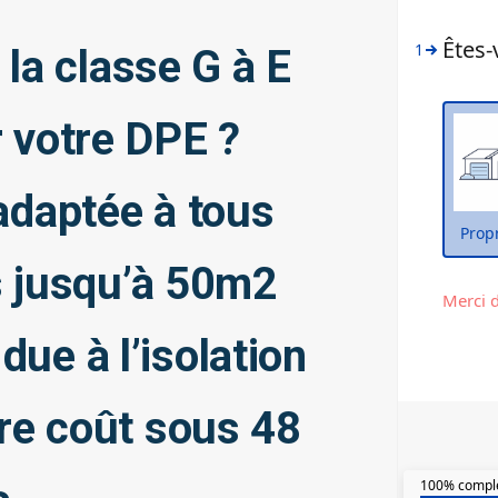
la classe G à E
r votre DPE ?
adaptée à tous
s jusqu’à 50m2
due à l’isolation
re coût sous 48