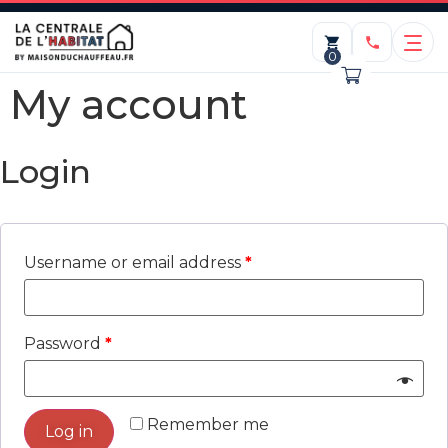
0
My account
Login
Username or email address
*
Demontage de coffrage
120,00
€
+
ADD
Password
*
ADD
Remember me
Log in