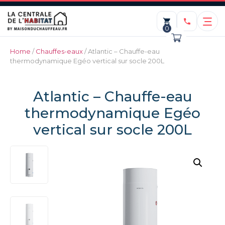
0
Home
/
Chauffes-eaux
/ Atlantic – Chauffe-eau
thermodynamique Egéo vertical sur socle 200L
Atlantic – Chauffe-eau
thermodynamique Egéo
vertical sur socle 200L
Trépied universel
69,00
€
+
ADD
ADD