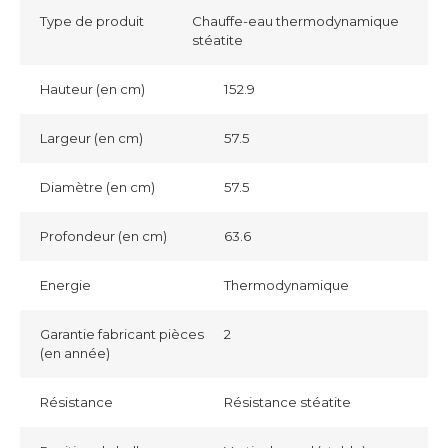
Type de produit
Chauffe-eau thermodynamique
stéatite
Hauteur (en cm)
152.9
Largeur (en cm)
57.5
Diamètre (en cm)
57.5
Profondeur (en cm)
63.6
Energie
Thermodynamique
Garantie fabricant pièces
2
(en année)
Résistance
Résistance stéatite