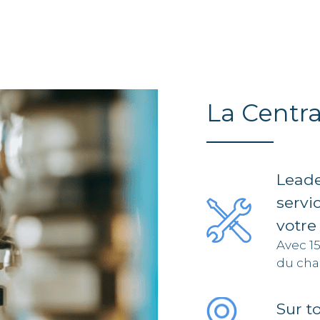
La Centra
Leade
servi
votre
Avec 1
du cha
Sur t