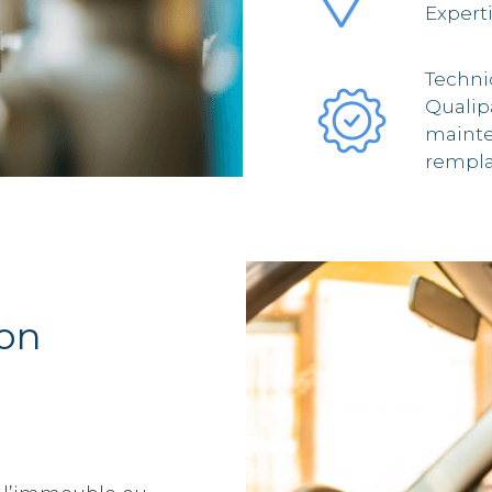
Expert
Techni
Qualip
mainten
rempl
son