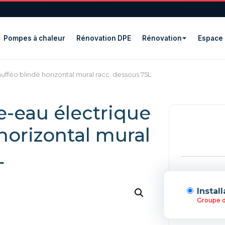
Pompes à chaleur
Rénovation DPE
Rénovation
Espace 
ufféo blindé horizontal mural racc. dessous 75L
e-eau électrique
horizontal mural
L
Instal
Groupe d