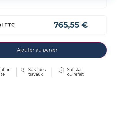
765,55 €
al TTC
Ajouter au panier
ation
Suivi des
Satisfait
ite
travaux
ou refait