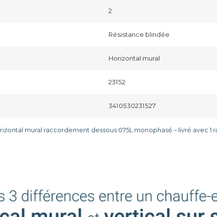
2
Résistance blindée
Horizontal mural
23152
3410530231527
rizontal mural raccordement dessous 075L monophasé – livré avec 1 r