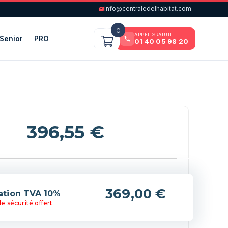
info@centraledelhabitat.com
0
APPEL GRATUIT
Senior
PRO
01 40 05 98 20
396,55
€
(+369,00 €)
lation TVA 10%
e sécurité offert