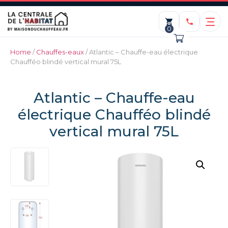
0
Home
/
Chauffes-eaux
/ Atlantic – Chauffe-eau électrique
Chaufféo blindé vertical mural 75L
Atlantic – Chauffe-eau
électrique Chaufféo blindé
vertical mural 75L
Pose d'un mitigeur
thermostatique
ADD
69,00
€
+
ADD