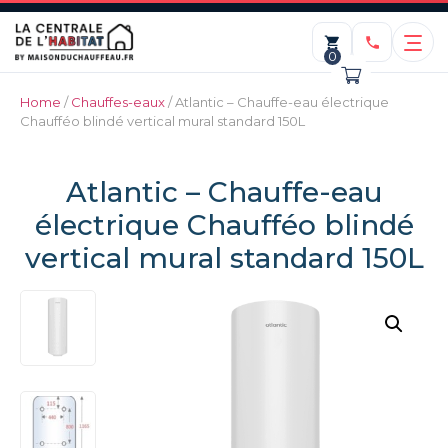
0
Home
/
Chauffes-eaux
/ Atlantic – Chauffe-eau électrique
Chaufféo blindé vertical mural standard 150L
Atlantic – Chauffe-eau
électrique Chaufféo blindé
vertical mural standard 150L
Demontage de coffrage
120,00
€
+
ADD
+
ADD