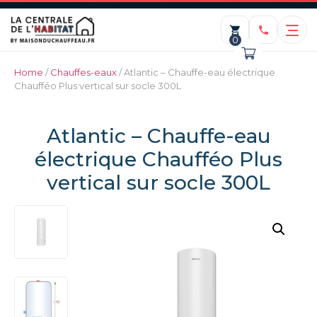
0
Home
/
Chauffes-eaux
/ Atlantic – Chauffe-eau électrique
Chaufféo Plus vertical sur socle 300L
Atlantic – Chauffe-eau
électrique Chaufféo Plus
vertical sur socle 300L
ge
Kit de fixation
50,00
€
ADD
+
ADD