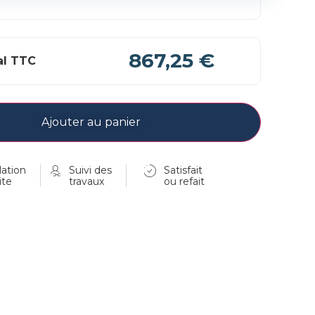
867,25 €
al TTC
Ajouter au panier
ation
Suivi des
Satisfait
ite
travaux
ou refait