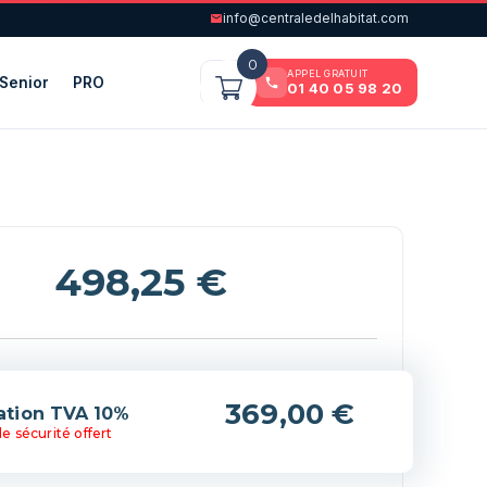
info@centraledelhabitat.com
0
APPEL GRATUIT
Senior
PRO
01 40 05 98 20
498,25
€
(+369,00 €)
lation TVA 10%
e sécurité offert