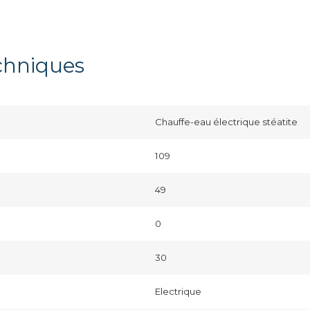
echniques
Chauffe-eau électrique stéatite
109
49
0
30
Electrique