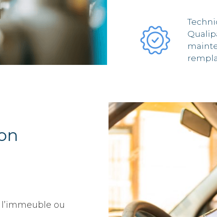
Techni
Qualip
mainten
rempl
son
 l’immeuble ou