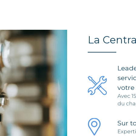
La Centra
Leade
servi
votre
Avec 1
du cha
Sur t
Expert