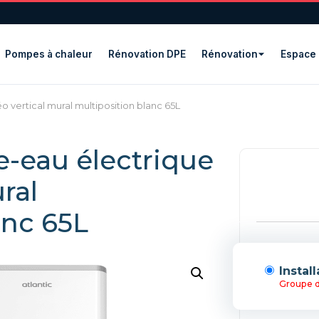
Pompes à chaleur
Rénovation DPE
Rénovation
Espace 
éo vertical mural multiposition blanc 65L
e-eau électrique
ral
anc 65L
Instal
Groupe d