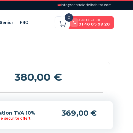
info@centraledelhabitat.com
0
APPEL GRATUIT
Senior
PRO
01 40 05 98 20
380,00
€
(+369,00 €)
lation TVA 10%
e sécurité offert