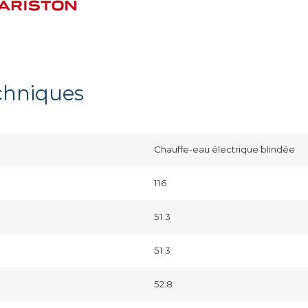
echniques
Chauffe-eau électrique blindée
116
51.3
51.3
52.8