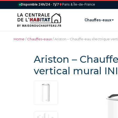
Disponible 24h/24 · 7j/7
Paris & Île-de-France
Chauffes-eaux
Home
/
Chauffes-eaux
/ Ariston – Chauffe-eau électrique vert
Ariston – Chauff
vertical mural I