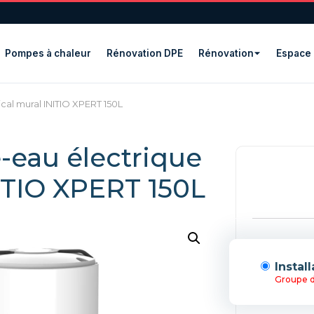
Pompes à chaleur
Rénovation DPE
Rénovation
Espace 
ical mural INITIO XPERT 150L
e-eau électrique
NITIO XPERT 150L
Instal
Groupe d