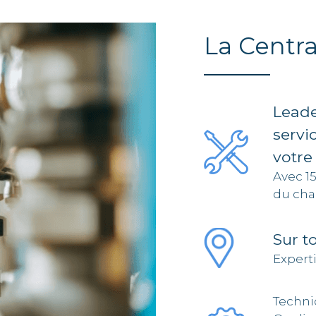
La Centra
Leade
servi
votre
Avec 1
du cha
Sur t
Expert
Techni